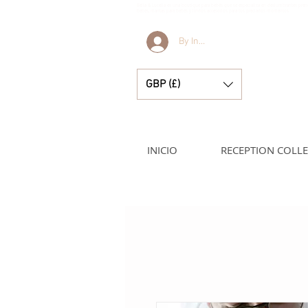
Bella & Lucella es una boutique para bebés que se especializa en deslumbrantes pren
bebés, mantas para bebés y lindos accesorios para tus preciados momentos.
By Invitation Only
GBP (£)
INICIO
RECEPTION COLL