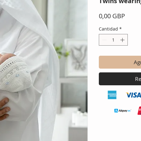
Twins wearing
Preci
0,00 GBP
Cantidad
*
Agr
Re