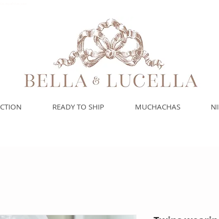
das españolas para
ECTION
READY TO SHIP
MUCHACHAS
N