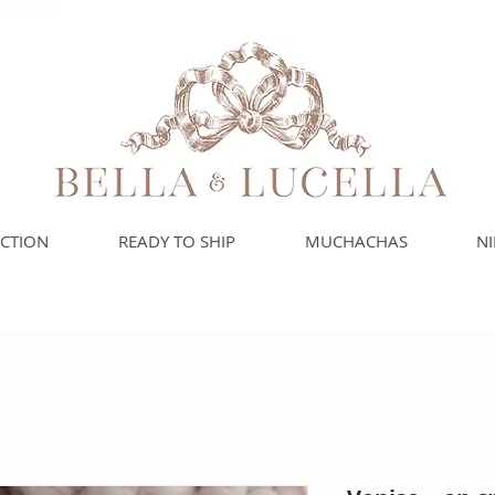
das españolas para
ECTION
READY TO SHIP
MUCHACHAS
N