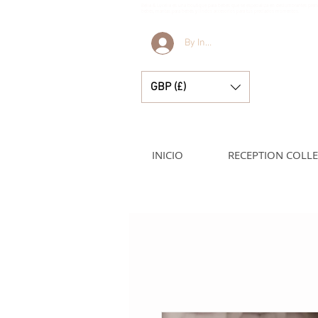
Bella & Lucella es una boutique para bebés que se especializa en deslumbrantes pren
bebés, mantas para bebés y lindos accesorios para tus preciados momentos.
By Invitation Only
GBP (£)
INICIO
RECEPTION COLL