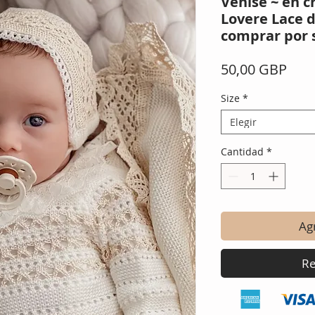
Venise ~ en c
Lovere Lace d
comprar por 
Prec
50,00 GBP
Size
*
Elegir
Cantidad
*
Agr
Re