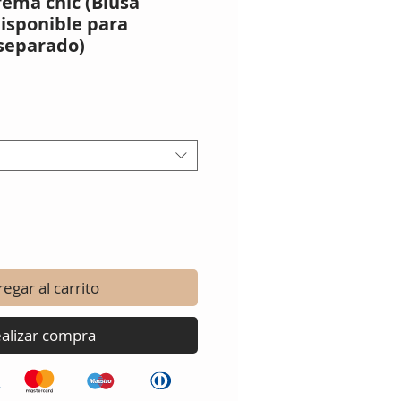
rema chic (Blusa
isponible para
separado)
io
egar al carrito
alizar compra