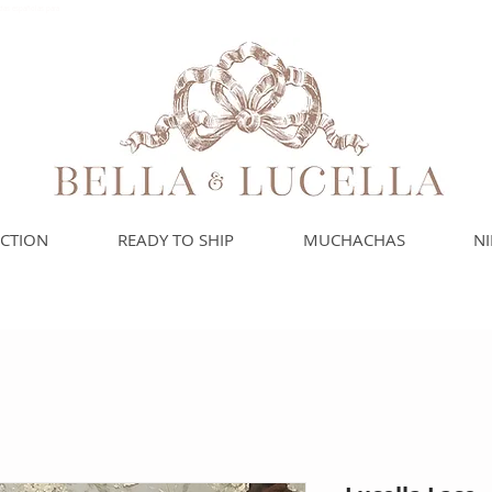
das españolas para
ECTION
READY TO SHIP
MUCHACHAS
N