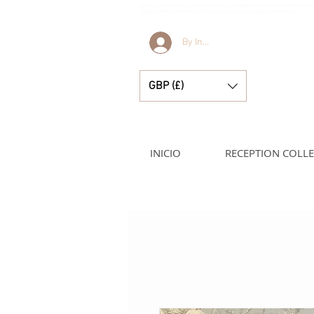
Bella & Lucella es una boutique para bebés que se especializa en deslumbrantes pren
bebés, mantas para bebés y lindos accesorios para tus preciados momentos.
By Invitation Only
GBP (£)
INICIO
RECEPTION COLL