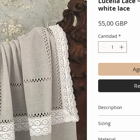
Lucella Lace ~
white lace
Prec
55,00 GBP
Cantidad
*
Agr
Re
Description
The most beautiful l
Sizing
thick white lace det
ribbon
This blanket measu
Material