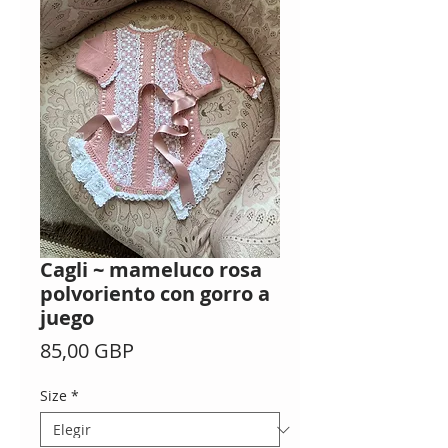
Cagli ~ mameluco rosa
polvoriento con gorro a
juego
Precio
85,00 GBP
Size
*