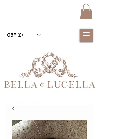
GBP (£)
Bella & Lucella es una boutique para bebés que se especializa en deslumbrantes prendas españolas para bebés, mantas para bebés y lindos accesorios para tus preciados momentos.