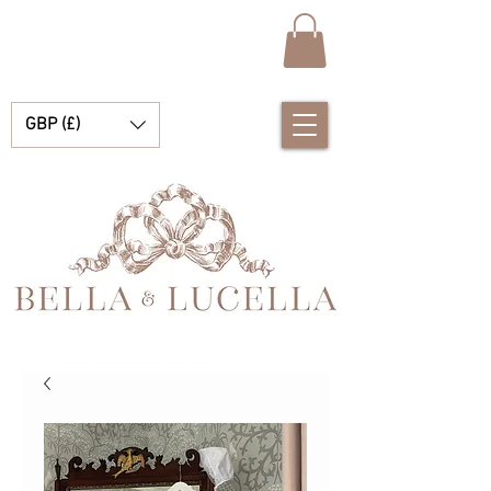
GBP (£)
Bella & Lucella es una boutique para bebés que se especializa en deslumbrantes prendas españolas para bebés, mantas para bebés y lindos accesorios para tus preciados momentos.